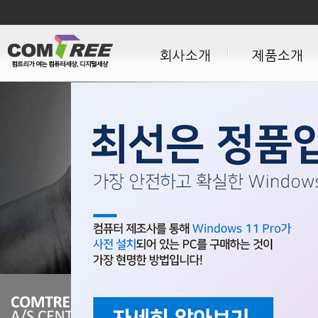
회사소개
제품소개
경영이념
데스크톱PC 시리즈
CEO인사말
일체형PC 시리즈
CI소개
노트북 시리즈
사업영역
모니터 시리즈
회사연혁
납품실적
설치사례
인증상훈특허
보도자료
오시는길